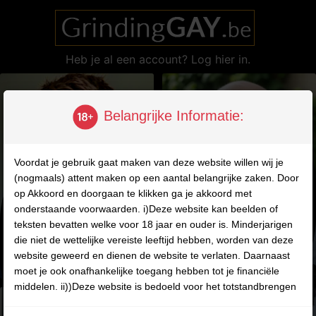
Heb je al een account? Log hier in.
Belangrijke Informatie:
Voordat je gebruik gaat maken van deze website willen wij je
(nogmaals) attent maken op een aantal belangrijke zaken. Door
op Akkoord en doorgaan te klikken ga je akkoord met
of
onderstaande voorwaarden. i)Deze website kan beelden of
teksten bevatten welke voor 18 jaar en ouder is. Minderjarigen
Waar ben je naar op zoek?
die niet de wettelijke vereiste leeftijd hebben, worden van deze
website geweerd en dienen de website te verlaten. Daarnaast
moet je ook onafhankelijke toegang hebben tot je financiële
middelen. ii))Deze website is bedoeld voor het totstandbrengen
Jongere
Oudere
van chatgesprekken tussen fictieve profielen en gebruikers en
mannen
mannen